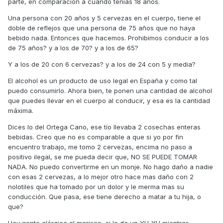
parte, en comparación a cuando tenias 18 años.
Una persona con 20 años y 5 cervezas en el cuerpo, tiene el
doble de reflejos que una persona de 75 años que no haya
bebido nada. Entonces que hacemos. Prohibimos conducir a los
de 75 años? y a los de 70? y a los de 65?
Y a los de 20 con 6 cervezas? y a los de 24 con 5 y media?
El alcohol es un producto de uso legal en España y como tal
puedo consumirlo. Ahora bien, te ponen una cantidad de alcohol
que puedes llevar en el cuerpo al conducir, y esa es la cantidad
máxima.
Dices lo del Ortega Cano, ese tío llevaba 2 cosechas enteras
bebidas. Creo que no es comparable a que si yo por fin
encuentro trabajo, me tomo 2 cervezas, encima no paso a
positivo ilegal, se me pueda decir que, NO SE PUEDE TOMAR
NADA. No puedo convertirme en un monje. No hago daño a nadie
con esas 2 cervezas, a lo mejor otro hace mas daño con 2
nolotiles que ha tomado por un dolor y le merma mas su
conducción. Que pasa, ese tiene derecho a matar a tu hija, o
que?
Hay gente alérgica al marisco, si le da un YU-YU mientras