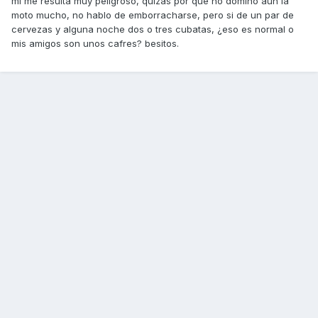
mi me resulta muy peligroso, quizás por que no domino aun la
moto mucho, no hablo de emborracharse, pero si de un par de
cervezas y alguna noche dos o tres cubatas, ¿eso es normal o
mis amigos son unos cafres? besitos.