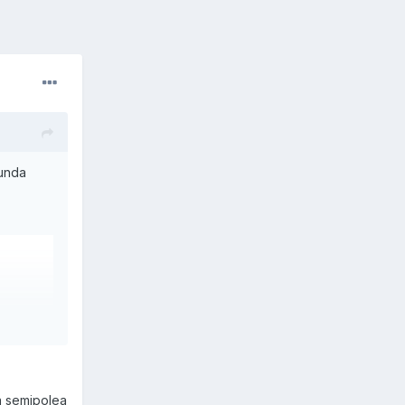
gunda
la semipolea