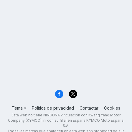
Tema
Política de privacidad
Contactar
Cookies
Esta web no tiene NINGUNA vinculación con Kwang Yang Motor
Company (KYMCO), ni con su filial en España KYMCO Moto España,
S.A.
Todas las marcas que aparecen en esta web son propiedad de sus