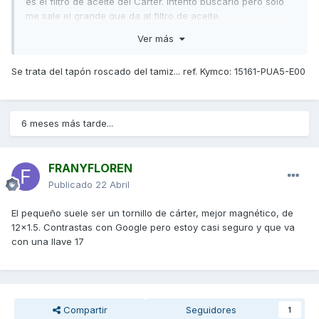
es el filtro de aceite del Carter. Intento buscarlo pero solo
me sale el grande que da al filtro de aceite.
Ver más
¿Alguien sabe como se llama concretamente ese tornillo?
Muchísimas gracias!
Se trata del tapón roscado del tamiz... ref. Kymco: 15161-PUA5-E00
6 meses más tarde...
FRANYFLOREN
Publicado
22 Abril
El pequeño suele ser un tornillo de cárter, mejor magnético, de
12x1.5. Contrastas con Google pero estoy casi seguro y que va
con una llave 17
Compartir
Seguidores
1