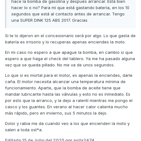
hace la bomba de gasolina y después arrancar. Está bien
hacer lo o no? Para mí que está gastando batería, en los 10
segundos que está al contacto antes de arrancar. Tengo
una SUPER DINK 125 ABS 2017. Gracias
Si te lo dijeron en el concesionario será por algo. Lo que gasta de
batería es irrisorio y lo recuperas apenas enciendes la moto.
En mi caso no espero a que apague la bomba, en cambio si que
espero a que haga el check del tablero. Ya me ha pasado alguna
vez que se queda pillado. No me va de unos segundos.
Lo que si es mortal para el motor, es apenas la enciendes, darle
caña. El motor necesita alcanzar una temperatura mínima de
funcionamiento. Aparte, que la bomba de aceite tiene que
mandar lubricante hasta las válvulas y esto no es inmediato. Es
por esto que la arranco, y la dejo a ralentí mientras me pongo el
casco y los guantes. En verano al hacer calor calienta mucho
más rápido, pero en invierno, sus 5 minutos la dejo.
Dolor y rabia me da cuando veo a los que encienden la moto y
salen a toda ost*a.
Editado
15 de Julio del 2025
por avila2474