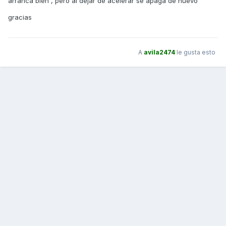
arranca bien , pero al dejar de acelerar se apaga de nuevo
gracias
A
avila2474
le gusta esto