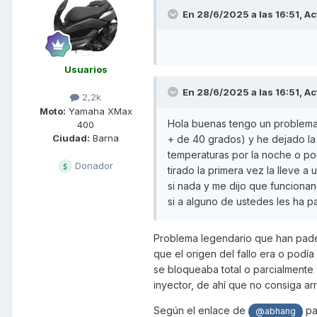
En 28/6/2025 a las 16:51,
Ac
Usuarios
En 28/6/2025 a las 16:51,
Ac
2,2k
Moto:
Yamaha XMax
Hola buenas tengo un problema 
400
Ciudad:
Barna
+ de 40 grados) y he dejado la
temperaturas por la noche o po
Donador
tirado la primera vez la lleve a
si nada y me dijo que funcion
si a alguno de ustedes les ha 
Problema legendario que han pade
que el origen del fallo era o podía
se bloqueaba total o parcialmente
inyector, de ahí que no consiga arr
Según el enlace de
pa
@abhang