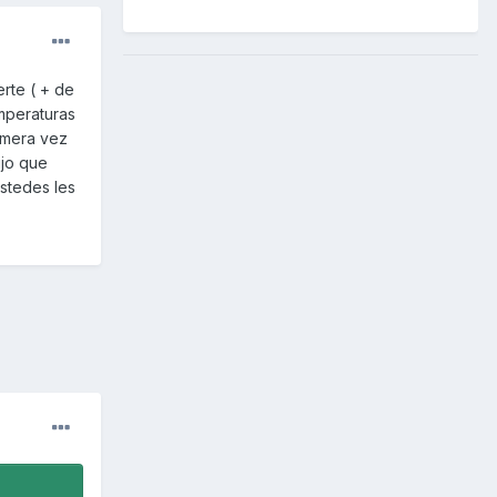
rte ( + de
mperaturas
imera vez
ijo que
stedes les