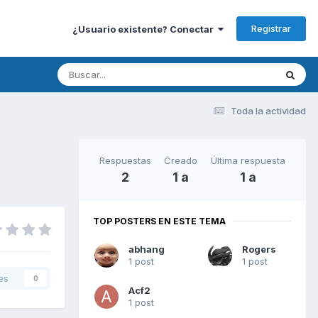
Registrar
¿Usuario existente? Conectar
Toda la actividad
Respuestas
Creado
Última respuesta
2
1 a
1 a
TOP POSTERS EN ESTE TEMA
abhang
Rogers
1 post
1 post
es
0
Acf2
1 post