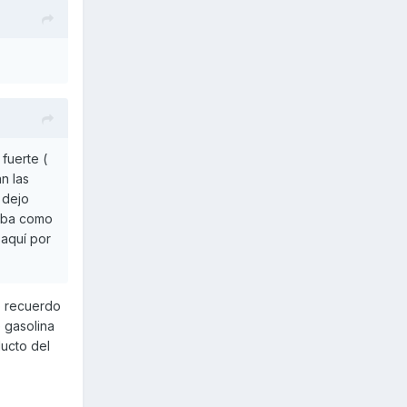
fuerte (
n las
 dejo
naba como
aquí por
o recuerdo
e gasolina
ducto del