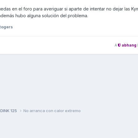
das en el foro para averiguar si aparte de intentar no dejar las K
i además hubo alguna solución del problema.
Rogers
A
abhang
 DINK 125
No arranca con calor extremo