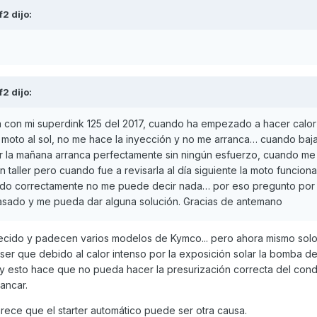
f2
dijo:
f2
dijo:
con mi superdink 125 del 2017, cuando ha empezado a hacer calor 
 moto al sol, no me hace la inyección y no me arranca… cuando baja
r la mañana arranca perfectamente sin ningún esfuerzo, cuando me
 un taller pero cuando fue a revisarla al día siguiente la moto funcio
ando correctamente no me puede decir nada… por eso pregunto por 
pasado y me pueda dar alguna solución. Gracias de antemano
cido y padecen varios modelos de Kymco... pero ahora mismo sol
 ser que debido al calor intenso por la exposición solar la bomba d
 y esto hace que no pueda hacer la presurización correcta del con
ancar.
rece que el starter automático puede ser otra causa.