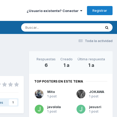
Registrar
¿Usuario existente? Conectar
Toda la actividad
Respuestas
Creado
Última respuesta
6
1 a
1 a
TOP POSTERS EN ESTE TEMA
Mito
JOKAWA
1 post
1 post
es
1
javolola
jesusri
1 post
1 post