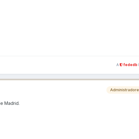
A
fededb
Administrador
de Madrid.