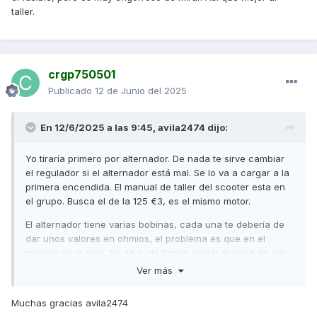
taller.
crgp750501
Publicado
12 de Junio del 2025
En 12/6/2025 a las 9:45,
avila2474
dijo:
Yo tiraría primero por alternador. De nada te sirve cambiar
el regulador si el alternador está mal. Se lo va a cargar a la
primera encendida. El manual de taller del scooter esta en
el grupo. Busca el de la 125 €3, es el mismo motor.
El alternador tiene varias bobinas, cada una te debería de
dar unos valores en ohmios, el problema es que en el
manual no lo dice. No se si de forma global debería de dar
un valor X.
Ver más
Al ser sistema eléctrico no lo domino. Lo siento...
Muchas gracias avila2474
El alternador es bañado en aceite, así que suponiendo que