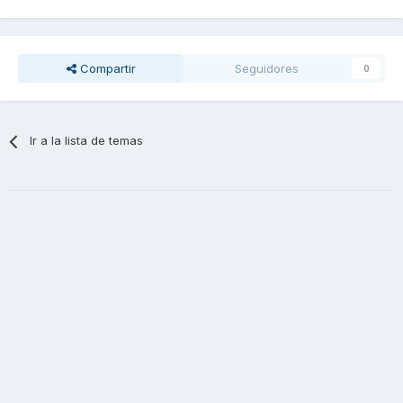
sea este el que falla, la reparación es aparatosa porque
tienes que desmontar escape, sensor O2, drenar el aceite,
refrigerante, y sacar la tapa negra, ya que aquí es donde
va atornillado. Yo que tu mejor llevalo al taller y que te lo
Compartir
Seguidores
0
miren. A lo mejor esta fallando el regulador o tienes algún
cable pelado que está haciendo saltar el fusible, pero es
muy engorroso de mirar. Así que mejor al taller.
Ir a la lista de temas