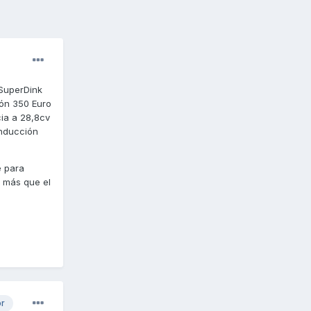
 SuperDink
ión 350 Euro
ia a 28,8cv
onducción
e para
a más que el
or