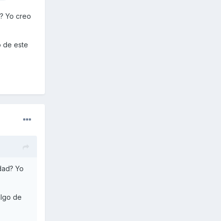
d? Yo creo
o de este
dad? Yo
algo de