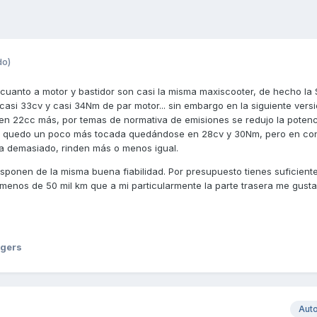
do)
 cuanto a motor y bastidor son casi la misma maxiscooter, de hecho la
casi 33cv y casi 34Nm de par motor... sin embargo en la siguiente vers
en 22cc más, por temas de normativa de emisiones se redujo la potenc
aún quedo un poco más tocada quedándose en 28cv y 30Nm, pero en c
a demasiado, rinden más o menos igual.
sponen de la misma buena fiabilidad. Por presupuesto tienes suficient
menos de 50 mil km que a mi particularmente la parte trasera me gust
ogers
Aut