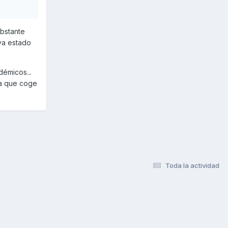
obstante
ya estado
émicos...
ta que coge
Toda la actividad