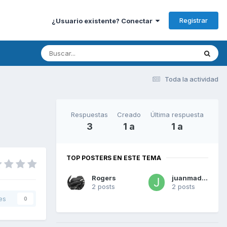
Registrar
¿Usuario existente? Conectar
Toda la actividad
Respuestas
Creado
Última respuesta
3
1 a
1 a
TOP POSTERS EN ESTE TEMA
Rogers
juanmadue
2 posts
2 posts
es
0