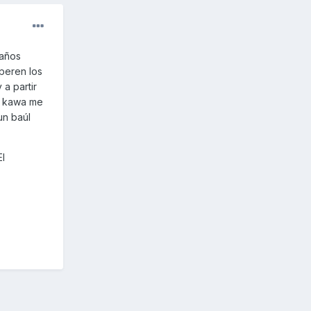
 años
peren los
 a partir
a kawa me
un baúl
El