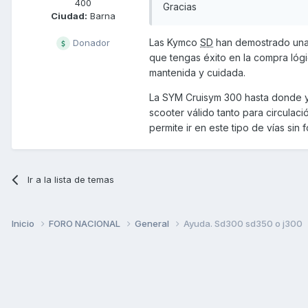
400
Gracias
Ciudad:
Barna
Las Kymco
SD
han demostrado una 
Donador
que tengas éxito en la compra ló
mantenida y cuidada.
La SYM Cruisym 300 hasta donde y
scooter válido tanto para circulac
permite ir en este tipo de vías sin
Ir a la lista de temas
Inicio
FORO NACIONAL
General
Ayuda. Sd300 sd350 o j300