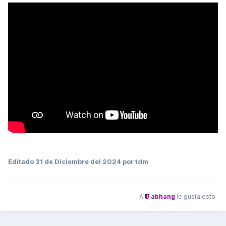
Editado
31 de Diciembre del 2024
por tdm
A
abhang
le gusta esto