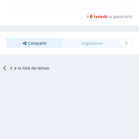
A
fededb
le gusta esto
Compartir
Seguidores
0
Ir a la lista de temas