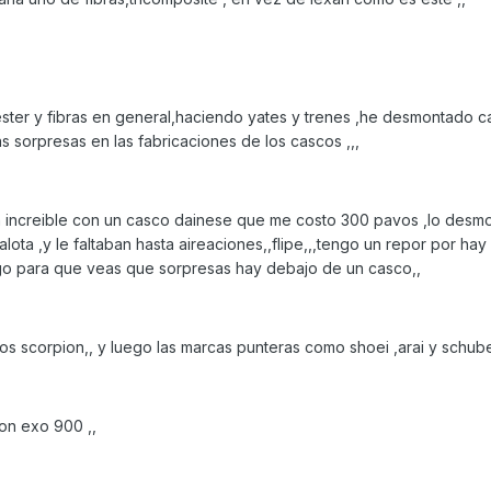
ster y fibras en general,haciendo yates y trenes ,he desmontado c
 sorpresas en las fabricaciones de los cascos ,,,
n increible con un casco dainese que me costo 300 pavos ,lo desm
 calota ,y le faltaban hasta aireaciones,,flipe,,,tengo un repor por hay
ongo para que veas que sorpresas hay debajo de un casco,,
os scorpion,, y luego las marcas punteras como shoei ,arai y schuber
ion exo 900 ,,