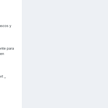
ascos y
onte para
 en
t ,,