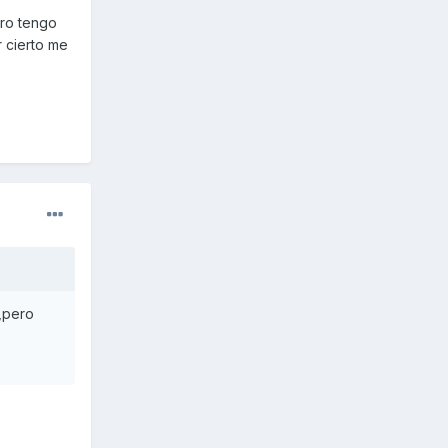
ero tengo
r cierto me
a,pero