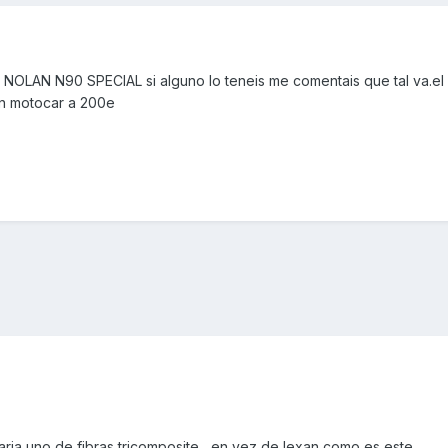
NOLAN N90 SPECIAL si alguno lo teneis me comentais que tal va.el
en motocar a 200e
 uno de fibras,tricomposite , en vez de lexan como es este ,,