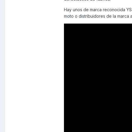
el ajuste más duro posible pero
Hay unos de marca reconocida YSS
interrogante de si merece poner
moto o distribuidores de la marca 
amortiguador, cómo SNS, doble 
4. Existe alguna página o foro 
al ser un modelo no muy vendid
aparecer solo la AGILITY y las 
Muchas gracias y buena seman