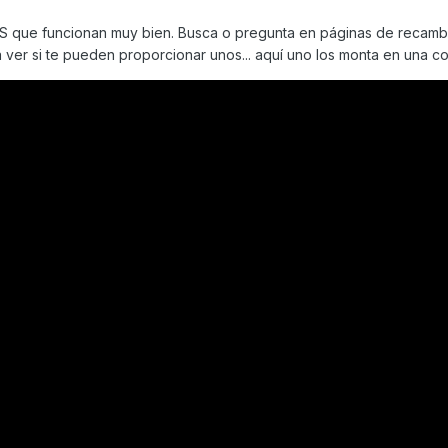
 aún así los baches y otras imperfecciones resultan incómodas, de a
 que funcionan muy bien. Busca o pregunta en páginas de recamb
 un par nuevo originales o si igual debería valorar otra marca y tip
a ver si te pueden proporcionar unos... aquí uno los monta en una co
resorte o gas.
para saber las medidas de mis amortiguadores y así buscar en otras 
o existe poca información y al meterme a las webs de los fabricant
DINK en sus variedades.
a!