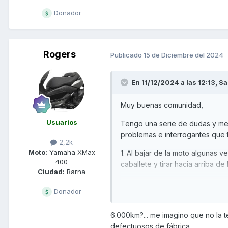
Donador
Rogers
Publicado
15 de Diciembre del 2024
En 11/12/2024 a las 12:13,
Sa
Muy buenas comunidad,
Usuarios
Tengo una serie de dudas y me 
problemas e interrogantes que 
2,2k
Moto:
Yamaha XMax
1. Al bajar de la moto algunas
400
caballete y tirar hacia arriba 
Ciudad:
Barna
2. Tomando en cuenta que los a
Donador
mismos originales o cambiar por
3. Además de utilizarlo como ve
6.000km?... me imagino que no la 
yo, mi mujer y alguna carga de
defectuosos de fábrica.