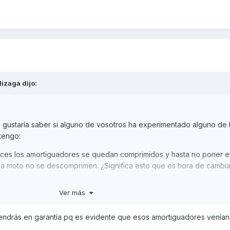
lizaga
dijo:
gustaría saber si alguno de vosotros ha experimentado alguno de 
tengo:
 veces los amortiguadores se quedan comprimidos y hasta no poner e
de la moto no se descomprimen. ¿Significa esto que es hora de cambia
mortiguadores solo tienen 6000km me pregunto si será mejor pone
Ver más
 alguna marca en particular.
hículo de transporte la utilizamos para trabajar, en algunos momen
tendrás en garantía pq es evidente que esos amortiguadores venían
 12 kilos aproximadamente en el maletero (SHAD 58X). La suspensio