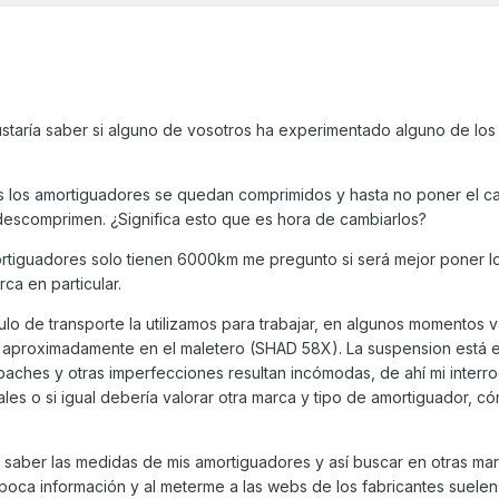
staría saber si alguno de vosotros ha experimentado alguno de lo
es los amortiguadores se quedan comprimidos y hasta no poner el ca
e descomprimen. ¿Significa esto que es hora de cambiarlos?
rtiguadores solo tienen 6000km me pregunto si será mejor poner l
ca en particular.
ulo de transporte la utilizamos para trabajar, en algunos momentos 
os aproximadamente en el maletero (SHAD 58X). La suspension está e
baches y otras imperfecciones resultan incómodas, de ahí mi interro
es o si igual debería valorar otra marca y tipo de amortiguador, c
a saber las medidas de mis amortiguadores y así buscar en otras marc
oca información y al meterme a las webs de los fabricantes suele