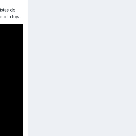
hí mi
istas de
o de
mo la tuya:
marcas;
es suelen