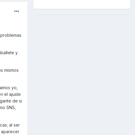
s problemas
ballete y
os mismos
vamos yo,
n el ajuste
gante de si
ómo SNS,
as; al ser
n aparecer