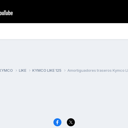
 KYMCO
LIKE
KYMCO LIKE 125
Amortiguadores traseros Kymco LI