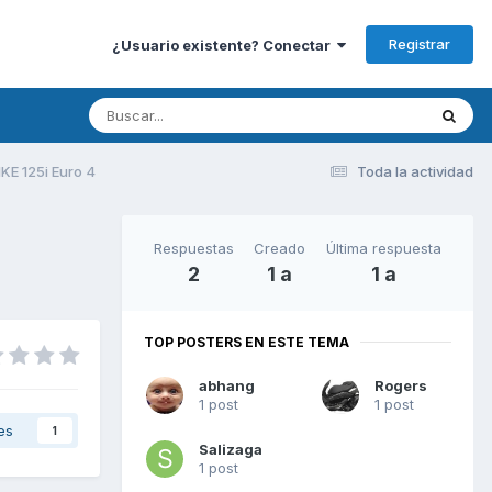
Registrar
¿Usuario existente? Conectar
KE 125i Euro 4
Toda la actividad
Respuestas
Creado
Última respuesta
2
1 a
1 a
TOP POSTERS EN ESTE TEMA
abhang
Rogers
1 post
1 post
es
1
Salizaga
1 post