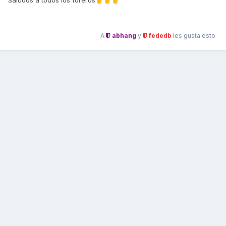
Saludos a todos los foreros
✌️
✌️
✌️
A
abhang
y
fededb
les gusta esto