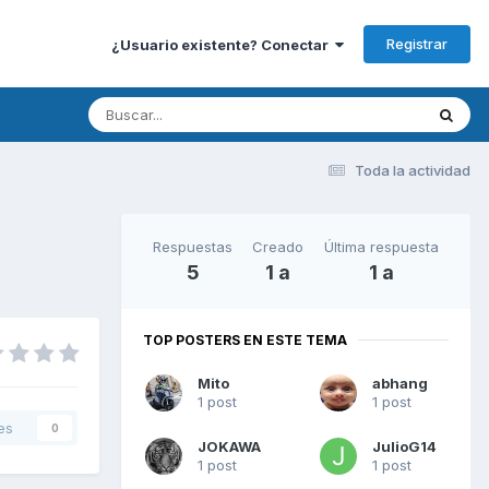
Registrar
¿Usuario existente? Conectar
Toda la actividad
Respuestas
Creado
Última respuesta
5
1 a
1 a
TOP POSTERS EN ESTE TEMA
Mito
abhang
1 post
1 post
es
0
JOKAWA
JulioG14
1 post
1 post