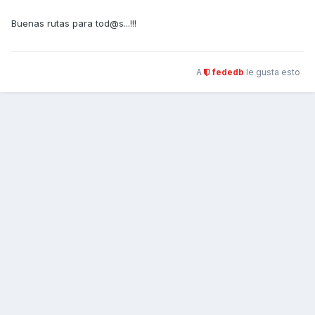
Buenas rutas para tod@s...!!!
A
fededb
le gusta esto