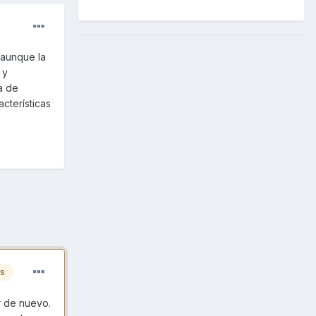
 aunque la
 y
a de
cterísticas
es
r de nuevo.