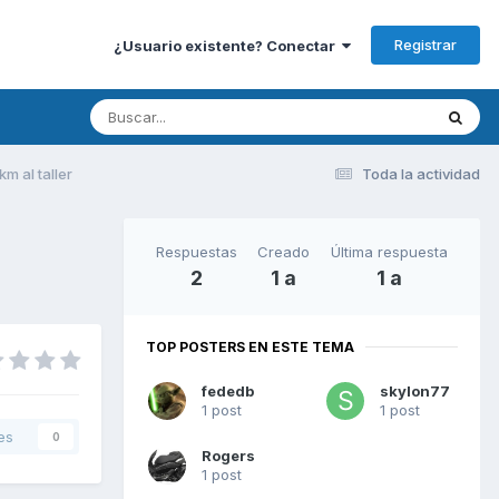
Registrar
¿Usuario existente? Conectar
m al taller
Toda la actividad
Respuestas
Creado
Última respuesta
2
1 a
1 a
TOP POSTERS EN ESTE TEMA
fededb
skylon77
1 post
1 post
es
0
Rogers
1 post