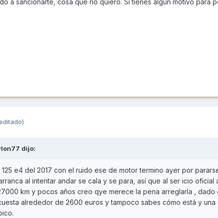
do a sancionarte, cosa que no quiero. Si tienes algún motivo para 
editado)
ylon77
dijo:
k 125 e4 del 2017 con el ruido ese de motor termino ayer por parars
ranca al intentar andar se cala y se para, así que al ser icio oficial 
e 27000 km y pocos años creo qye merece la pena arreglarla , dado
cuesta alrededor de 2600 euros y tampoco sabes cómo está y una
pico.