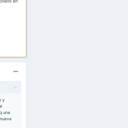
ponerlo en
e y
al
 q una
 nueva