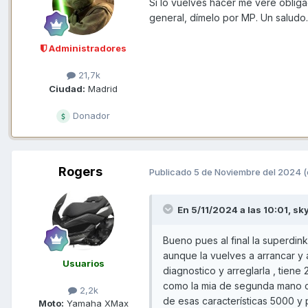
Si lo vuelves hacer me veré obliga
general, dímelo por MP. Un saludo.
Administradores
21,7k
Ciudad:
Madrid
Donador
Rogers
Publicado
5 de Noviembre del 2024
(
En 5/11/2024 a las 10:01,
sk
Bueno pues al final la superdin
aunque la vuelves a arrancar y ar
Usuarios
diagnostico y arreglarla , tien
como la mia de segunda mano 
2,2k
de esas características 5000 y 
Moto:
Yamaha XMax