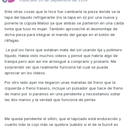
Publicado
26 de Septiembre del 2024
Saludos!!
Ente otras cosas que le hice fue cambiarle la pieza donde va la
tapa del líquido refrigerante (no la tapa en si) por una nueva y
P.D.: Por si os interesan ambos productos os dejo los
ponerle la cúpula Malosi ya que ambas se partieron en una caída
enlaces:
tonta que tuvo mi mujer. También aproveché el desmontaje de
https://es.aliexpress.com/item/1005002766332312.html?
dicha pieza para integrar el mando del garaje en el botón de
spm=a2g0o.productlist.main.21.15b57cb3JK2Dxl&algo_pvid=6
ráfagas.
157d09b-b6dc-47a2-b2c9-
Le pulí los faros que estaban mate del sol usando lija y polímero
3928a4278f96&algo_exp_id=6157d09b-b6dc-47a2-b2c9-
líquido. Había visto muchos videos y pensé que habría algo de
3928a4278f96-
trampa pero aún así me arriesgué a comprarlo y probarlo. Me
10&pdp_npi=4%40dis!EUR!8.30!8.14!!!8.98!8.81!%40211b612817
sorprendió ver que realmente funciona tal cual se puede
264002898357491ed09a!12000022082365026!sea!ES!13545
apreciar en los vídeos.
9086!X&curPageLogUid=jhX5IN8ewIYs&utparam-
url=scene%3Asearch|query_from%3A
Por otro lado ayer me llegaron unas manetas de freno que la
izquierda o freno trasero, incluye un pulsador que hace de freno
https://www.amazon.es/Meguiar-Ultimate-Protector-
de mano por si paramos en una pendiente y necesitamos soltar
restaurador-borde/dp/B0044090GC/ref=sr_1_7?
las dos manos y la verdad que funciona de perlas.
crid=1KD5ZQKP6FU7N&dib=eyJ2IjoiMSJ9.fAdzxgnRWr693_2
5Z1kZVB7YIMTMfaEgFwDltytqS4Xy8-ip6zsZb0sH-9BhVk9-
znwYqfIcsC4isDqQwrmkE0TxqYDPGtzSCdR3ZXZZiObISdn-
Me queda pendiente el sillón, que el tapizado está endurecido y
XnYGYMEeC45hh2_6Y_9Gnibs1X0Hn13lI_6XPInC_-
cuanto más la cojo más se quiebra (sabéis si el de la Euro4 es
FKEhXBqr5vUXM3HZqFrlWXI_pOe598Q10PlKWCMxLcEt7FI-