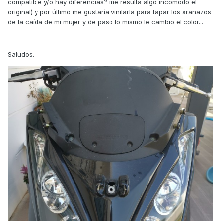
compatible y/o hay diferencias? me resulta algo incómodo el
ZnlOaJwIAFsQzs6FQmtfRxyBhrW0Lh_GmcxD6dKlmMUqP6xp
original) y por último me gustaría vinilarla para tapar los arañazos
hpGtMUSNdjqhVmIdwulOB9_spUFEoOaZPTvCW7VQ_kgBciO
de la caída de mi mujer y de paso lo mismo le cambio el color...
Gk.CpIrzVV6oD-WdXfm7zpX0WRkOfvY9NQJOoq2vTTk-
xQ&dib_tag=se&keywords=restaurador+de+plasticos+coch
e&qid=1726400380&sprefix=restaurador%2Caps%2C194&s
r=8-7
Saludos.