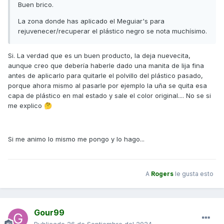
Buen brico.
dejar que el muelle termine de desplegarlas y para
plegarlas hay que llevarlas hasta el final para que se
La zona donde has aplicado el Meguiar's para
queden bloqueadas en su posición de cierre.
rejuvenecer/recuperar el plástico negro se nota muchísimo.
Si. La verdad que es un buen producto, la deja nuevecita,
Para la adaptación utilicé una pletina de acero inox que me
aunque creo que debería haberle dado una manita de lija fina
plegaron a 90º en un taller de carpintería metálica, del
antes de aplicarlo para quitarle el polvillo del plástico pasado,
resto de cortes me ocupé yo, cortando tanto la forma de la
porque ahora mismo al pasarle por ejemplo la uña se quita esa
chapa del reposapié original como la forma del soporte de
capa de plástico en mal estado y sale el color original.... No se si
la estribera en sí. Para evitar usar tuercas realicé la rosca a
me explico
🤔
la propia chapa.
Si me animo lo mismo me pongo y lo hago...
Os dejo algunas fotos, no sólo de cómo quedaron las
estriberas si no también del lavado de cara o restauración
de los plásticos con un producto específico, ya que
A
Rogers
le gusta esto
estaban bastante pasados.
Espero que os guste.
Gour99