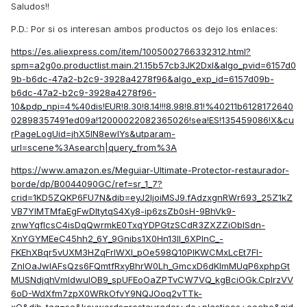
Saludos!!
P.D.: Por si os interesan ambos productos os dejo los enlaces:
https://es.aliexpress.com/item/1005002766332312.html?
spm=a2g0o.productlist.main.21.15b57cb3JK2Dxl&algo_pvid=6157d0
9b-b6dc-47a2-b2c9-3928a4278f96&algo_exp_id=6157d09b-
b6dc-47a2-b2c9-3928a4278f96-
10&pdp_npi=4%40dis!EUR!8.30!8.14!!!8.98!8.81!%40211b6128172640
02898357491ed09a!12000022082365026!sea!ES!135459086!X&cu
rPageLogUid=jhX5IN8ewIYs&utparam-
url=scene%3Asearch|query_from%3A
https://www.amazon.es/Meguiar-Ultimate-Protector-restaurador-
borde/dp/B0044090GC/ref=sr_1_7?
crid=1KD5ZQKP6FU7N&dib=eyJ2IjoiMSJ9.fAdzxgnRWr693_25Z1kZ
VB7YIMTMfaEgFwDltytqS4Xy8-ip6zsZb0sH-9BhVk9-
znwYqfIcsC4isDqQwrmkE0TxqYDPGtzSCdR3ZXZZiObISdn-
XnYGYMEeC45hh2_6Y_9Gnibs1X0Hn13lI_6XPInC_-
FKEhXBqr5vUXM3HZqFrlWXI_pOe598Q10PlKWCMxLcEt7FI-
ZnlOaJwIAFsQzs6FQmtfRxyBhrW0Lh_GmcxD6dKlmMUqP6xphpGt
MUSNdjqhVmIdwulOB9_spUFEoOaZPTvCW7VQ_kgBciOGk.CpIrzVV
6oD-WdXfm7zpX0WRkOfvY9NQJOoq2vTTk-