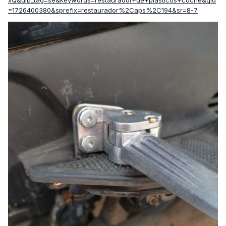
xQ&dib_tag=se&keywords=restaurador+de+plasticos+coche&qid
=1726400380&sprefix=restaurador%2Caps%2C194&sr=8-7