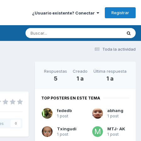
Registrar
¿Usuario existente? Conectar
Toda la actividad
Respuestas
Creado
Última respuesta
5
1 a
1 a
TOP POSTERS EN ESTE TEMA
fededb
abhang
1 post
1 post
es
0
Txingudi
MTJ- AK
1 post
1 post