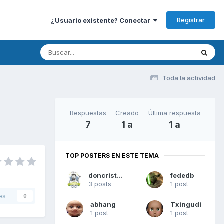
Registrar
¿Usuario existente? Conectar
Toda la actividad
Respuestas
Creado
Última respuesta
7
1 a
1 a
TOP POSTERS EN ESTE TEMA
doncristasol
fededb
3 posts
1 post
es
0
abhang
Txingudi
1 post
1 post