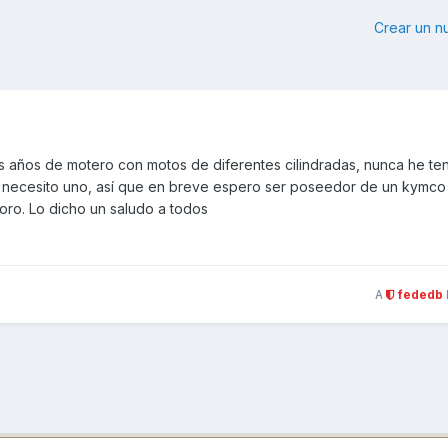
Crear un 
s años de motero con motos de diferentes cilindradas, nunca he te
as necesito uno, así que en breve espero ser poseedor de un kymc
oro. Lo dicho un saludo a todos
A
fededb