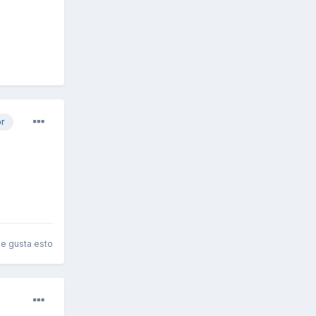
or
le gusta esto