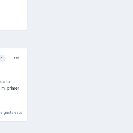
or
ue la
 mi primer
le gusta esto