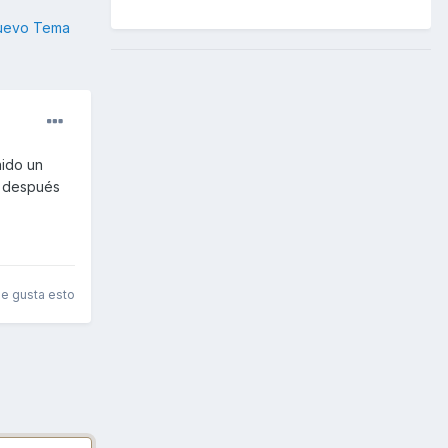
nuevo Tema
nido un
o después
le gusta esto