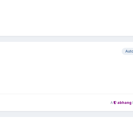
Aut
A
abhang