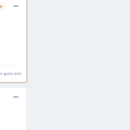
es
le gusta esto