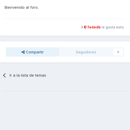
Bienvenido al foro.
A
fededb
le gusta esto
Compartir
Seguidores
0
Ir a la lista de temas