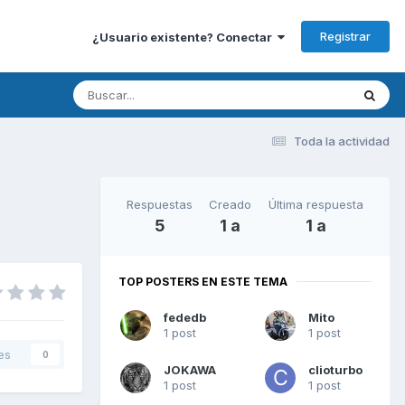
Registrar
¿Usuario existente? Conectar
Toda la actividad
Respuestas
Creado
Última respuesta
5
1 a
1 a
TOP POSTERS EN ESTE TEMA
fededb
Mito
1 post
1 post
es
0
JOKAWA
clioturbo
1 post
1 post