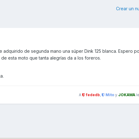
Crear un 
be adquirido de segunda mano una súper Dink 125 blanca. Espero p
de esta moto que tanta alegrías da a los foreros.
ta.
A
fededb
,
Mito
y
JOKAWA
l