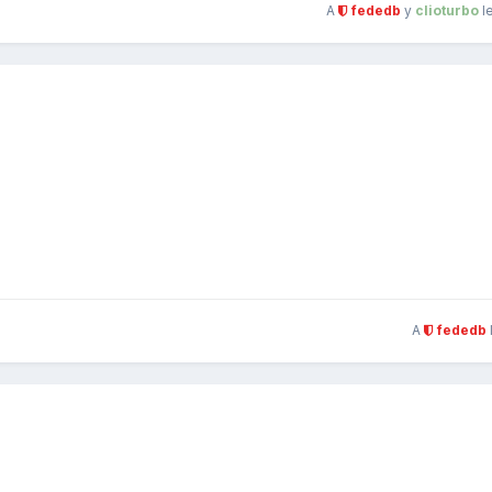
A
fededb
y
clioturbo
l
A
fededb