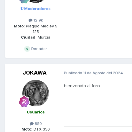
Moderadores
12,9k
Moto:
Piaggio Medley S
125
Ciudad:
Murcia
Donador
JOKAWA
Publicado
11 de Agosto del 2024
bienvenido al foro
Usuarios
850
Moto:
DTX 350