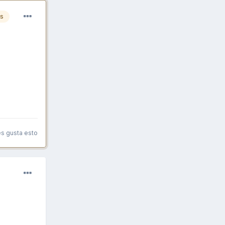
es
es gusta esto