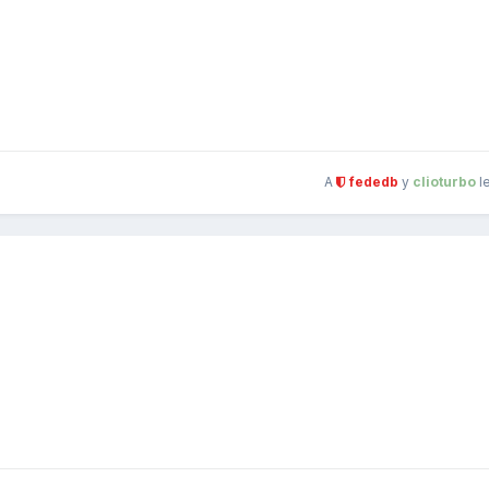
A
fededb
y
clioturbo
l