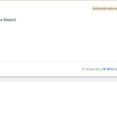
Administrador
de Madrid.
A
clioturbo
y
Mito
l