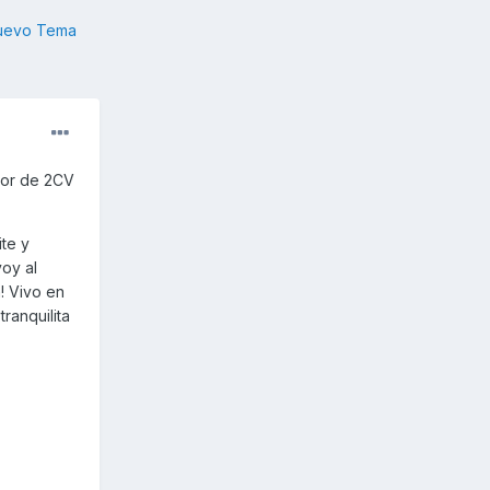
nuevo Tema
tor de 2CV
te y
voy al
! Vivo en
ranquilita