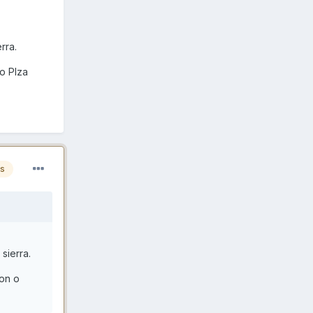
rra.
o Plza
es
sierra.
lon o