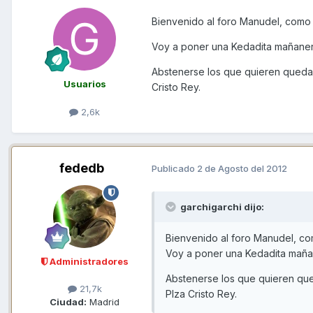
Bienvenido al foro Manudel, como
Voy a poner una Kedadita mañanera,
Abstenerse los que quieren quedar 
Usuarios
Cristo Rey.
2,6k
fededb
Publicado
2 de Agosto del 2012
garchigarchi dijo:
Bienvenido al foro Manudel, co
Voy a poner una Kedadita mañane
Administradores
Abstenerse los que quieren qued
21,7k
Plza Cristo Rey.
Ciudad:
Madrid