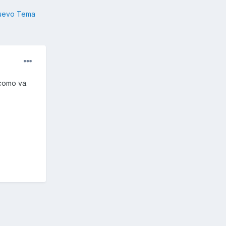
nuevo Tema
 como va.