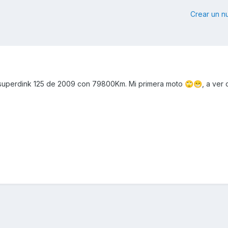
Crear un 
 superdink 125 de 2009 con 79800Km. Mi primera moto
, a ver
🙄
😁