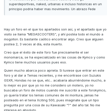
superdeportivas, naked, urbanas e incluso historicas en un
principio podria haber mas movimiento. Un abrazo Fede
Hay un foro en el que los apartados son así, y el apartado que yo
visito se llama "MEGASCOOTERS", y ahí postéa todo el mundo a
mogollon. Es bastante caótico encontrar algo. Creo que alguien
postea 2, 3 veces al día, esta muerto.
Creo que el éxito de este foro fue precisamente el ser
monomarca, se ha especializado en las cosas de Kymco y como
Kymco tiene muchos usuarios pues eso.
Quien mucho abarca poco aprieta. Si tuviese que entrar en este
foro y al dar a Temas recientes, y me encontrase con Suzukis
GSXR, Hondas no se que, etc... acabaría aburriéndome mucho, a
lo mejor es por que yo no me considero un motero, yo no
buscaba un foro de motos cuando me suscribí a este forokymco,
yo quería tratar los temas comunes de mi montura, jamas he
posteado en el tema Xciting 500, pues imaginate que un tipo
pregunta por una cosa de su Kawasaki "?" del año tal. No me
interesa en absoluto.