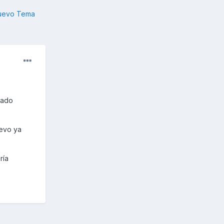
nuevo Tema
pado
levo ya
ría