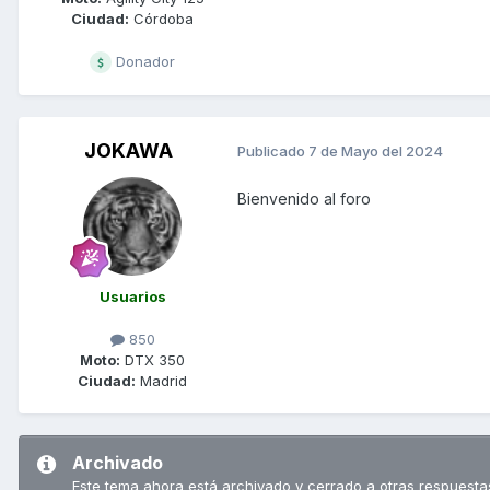
Ciudad:
Córdoba
Donador
JOKAWA
Publicado
7 de Mayo del 2024
Bienvenido al foro
Usuarios
850
Moto:
DTX 350
Ciudad:
Madrid
Archivado
Este tema ahora está archivado y cerrado a otras respuesta