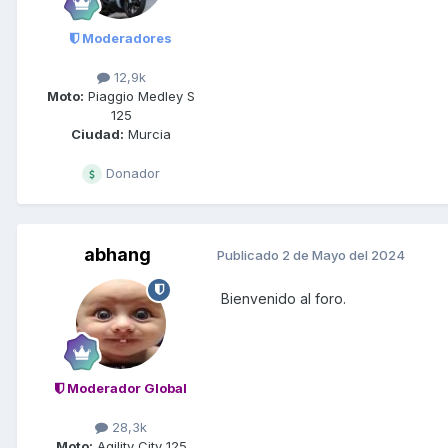
Moderadores
12,9k
Moto:
Piaggio Medley S
125
Ciudad:
Murcia
Donador
abhang
Publicado
2 de Mayo del 2024
Bienvenido al foro.
Moderador Global
28,3k
Moto:
Agility City 125