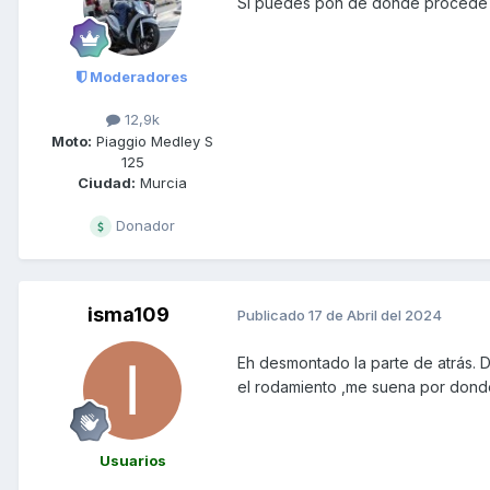
Si puedes pon de dónde procede 
Moderadores
12,9k
Moto:
Piaggio Medley S
125
Ciudad:
Murcia
Donador
isma109
Publicado
17 de Abril del 2024
Eh desmontado la parte de atrás. 
el rodamiento ,me suena por dond
Usuarios