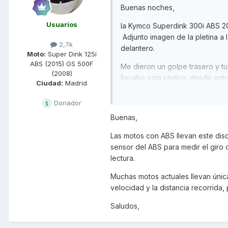
Buenas noches,
Usuarios
la Kymco Superdink 300i ABS 201
Adjunto imagen de la pletina a l
2,7k
delantero.
Moto:
Super Dink 125i
ABS (2015) GS 500F
Me dieron un golpe trasero y tu
(2008)
llevaba esta pletina, desde ent
Ciudad:
Madrid
la instalación esta machacada de
Donador
De qué depende de que la lle
Buenas,
Muchas gracias de antemano.
Las motos con ABS llevan este disc
Saludos!
sensor del ABS para medir el giro d
lectura.
Muchas motos actuales llevan única
velocidad y la distancia recorrida, 
Saludos,