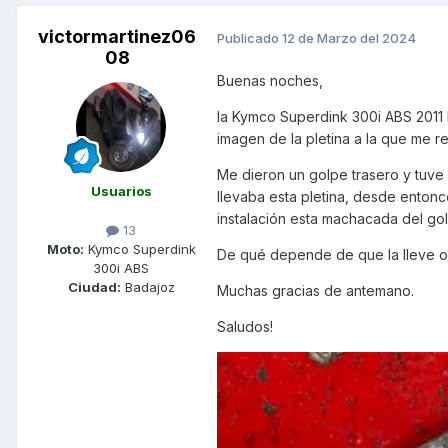
victormartinez06
Publicado
12 de Marzo del 2024
08
Buenas noches,
la Kymco Superdink 300i ABS 2011 l
imagen de la pletina a la que me re
Me dieron un golpe trasero y tuve 
Usuarios
llevaba esta pletina, desde entonce
instalación esta machacada del golp
13
Moto:
Kymco Superdink
De qué depende de que la lleve 
300i ABS
Ciudad:
Badajoz
Muchas gracias de antemano.
Saludos!