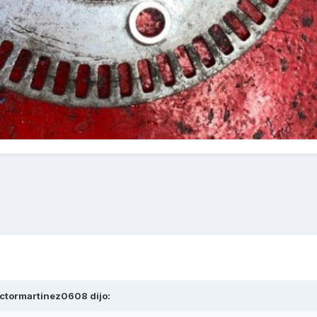
ictormartinez0608
dijo: