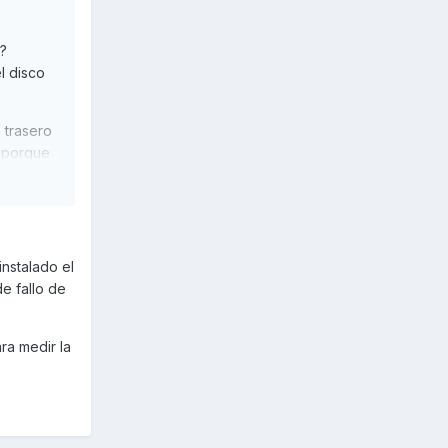
o?
l disco
 trasero
o porque
instalado el
de fallo de
ra medir la