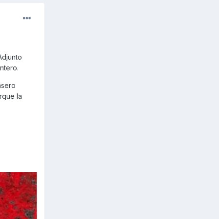
Adjunto
ntero.
asero
rque la