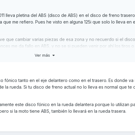
1 lleva pletina del ABS (disco de ABS) en el disco de freno traser
a que me refiero. Pues he visto en alguna 125i que solo lo lleva en e
ve que cambiar varias piezas de esa zona y no recuerdo si el disco
onces me da fallo en ABS, y no se si pueden venir por ahí los tiros 
l golpe. El disco trasero que le monté, no trae esta pletina.
Ver más
ve o no?
o fónico tanto en el eje delantero como en el trasero. Es donde va 
e la rueda. Si tu disco de freno actual no lo lleva es normal que te 
mente este disco fónico en la rueda delantera porque lo utilizan pa
pero si la moto tiene ABS, también lo llevará en la rueda trasera.