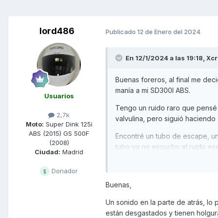
lord486
Publicado
12 de Enero del 2024
En 12/1/2024 a las 19:18,
Xcr
Buenas foreros, al final me dec
manía a mi SD300I ABS.
Usuarios
Tengo un ruido raro que pensé 
2,7k
valvulina, pero siguió haciendo 
Moto:
Super Dink 125i
ABS (2015) GS 500F
Encontré un tubo de escape, un
(2008)
tubo ya no escucho el ruido ese
Ciudad:
Madrid
escape no va fina, ratea y en s
Donador
Vamos que la moto no va fina p
Buenas,
nada parecido.
Un sonido en la parte de atrás, lo 
Os deseo feliz año y gracias an
están desgastados y tienen holgur