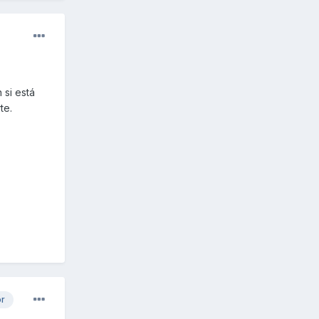
 si está
te.
or