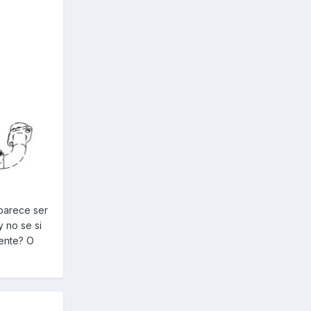
 parece ser
y no se si
mente? O