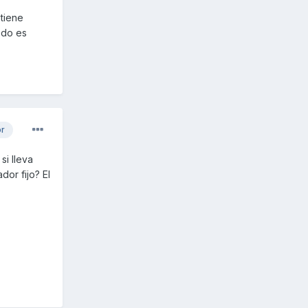
tiene
odo es
or
i lleva
dor fijo? El