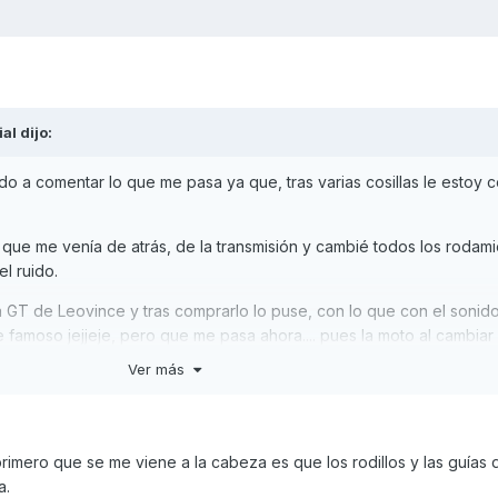
ial
dijo:
ido a comentar lo que me pasa ya que, tras varias cosillas le estoy
que me venía de atrás, de la transmisión y cambié todos los rodami
el ruido.
 GT de Leovince y tras comprarlo lo puse, con lo que con el sonido
 famoso jejjeje, pero que me pasa ahora.... pues la moto al cambiar 
i hago que aceleró y suelto (en la puntita) la moto algún petardazo.
Ver más
ara nada, con el tubo de escape original va bien, nunca pegó explo
primero que se me viene a la cabeza es que los rodillos y las guías 
ticipadas.
a.