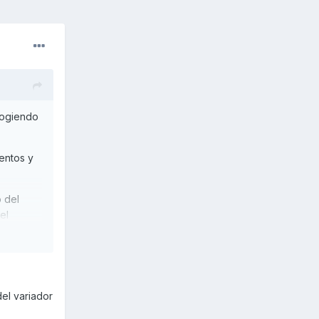
 cogiendo
entos y
 del
el
siones ni
del variador