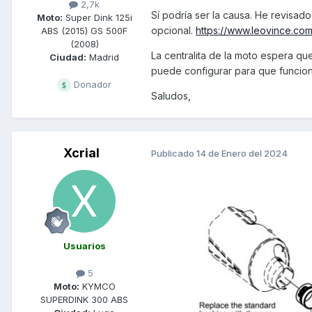
2,7k
Sí podría ser la causa. He revisad
Moto:
Super Dink 125i
opcional.
https://www.leovince.com
ABS (2015) GS 500F
(2008)
La centralita de la moto espera qu
Ciudad:
Madrid
puede configurar para que funcion
Donador
Saludos,
Xcrial
Publicado
14 de Enero del 2024
Usuarios
5
Moto:
KYMCO
SUPERDINK 300 ABS