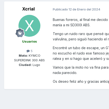
Xcrial
Publicado
12 de Enero del 2024
Buenas foreros, al final me decido
manía a mi SD300I ABS.
Tengo un ruido raro que pensé que
valvulina, pero siguió haciendo el r
Usuarios
Encontré un tubo de escape, un GT
5
no escucho el ruido ese famoso jej
Moto:
KYMCO
ratea y en si hago que aceleró y s
SUPERDINK 300 ABS
Ciudad:
Lugo
Vamos que la moto no va fina para
nada parecido.
Os deseo feliz año y gracias antic