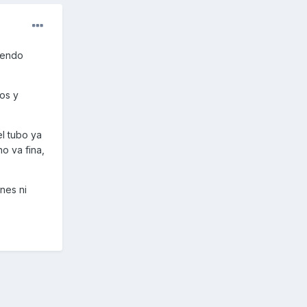
giendo
os y
l tubo ya
o va fina,
nes ni