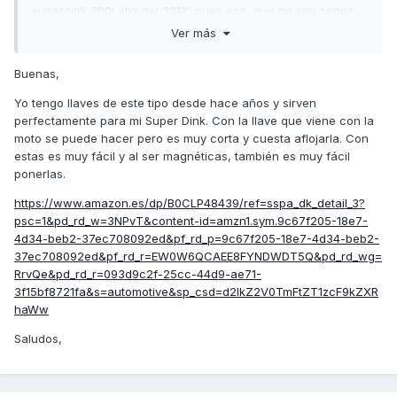
superdink 300i abs del 2012 ,pues eso ,que no soy capaz
de que la llave entre,lo e intentado por como vi en videos
Ver más
,desmontando asiento y baúl pero ni caso es si alguien
sabe algún truquito ,,,e probado con llaves de vaso de mi
Buenas,
juego carracas,etc etc y nada ,no llego jsjaja,la que no es
gruesa es corta jajajjaja
Yo tengo llaves de este tipo desde hace años y sirven
perfectamente para mi Super Dink. Con la llave que viene con la
moto se puede hacer pero es muy corta y cuesta aflojarla. Con
estas es muy fácil y al ser magnéticas, también es muy fácil
ponerlas.
https://www.amazon.es/dp/B0CLP48439/ref=sspa_dk_detail_3?
psc=1&pd_rd_w=3NPvT&content-id=amzn1.sym.9c67f205-18e7-
4d34-beb2-37ec708092ed&pf_rd_p=9c67f205-18e7-4d34-beb2-
37ec708092ed&pf_rd_r=EW0W6QCAEE8FYNDWDT5Q&pd_rd_wg=
RrvQe&pd_rd_r=093d9c2f-25cc-44d9-ae71-
3f15bf8721fa&s=automotive&sp_csd=d2lkZ2V0TmFtZT1zcF9kZXR
haWw
Saludos,