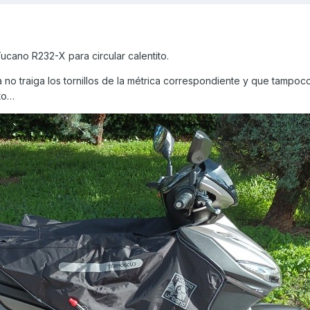
ucano R232-X para circular calentito.
a no traiga los tornillos de la métrica correspondiente y que tampoc
to…