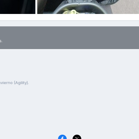
s.
ierno (Agility).