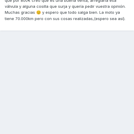
que por 800€ creo que es una buena venta, arreglaría esa
válvula y alguna cosilla que surja y quería pedir vuestra opinión.
Muchas gracias
y espero que todo salga bien. La moto ya
😊
tiene 70.000km pero con sus cosas realizadas,(espero sea así).