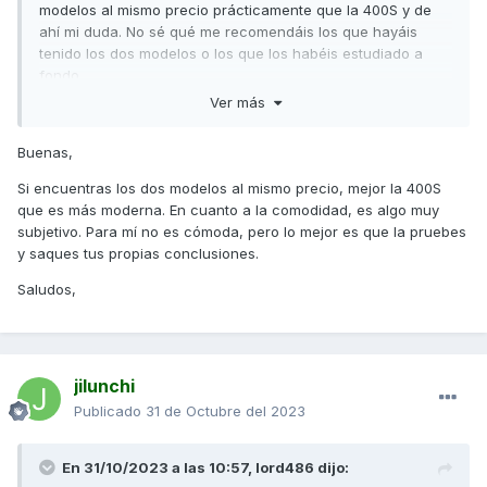
modelos al mismo precio prácticamente que la 400S y de
ahí mi duda. No sé qué me recomendáis los que hayáis
tenido los dos modelos o los que los habéis estudiado a
fondo.
Ver más
También tengo la duda de la comodidad. Son cómodas
estas dos scooter para gente de más de 1'80?
Buenas,
Gracias, agradecería un poco de luz a mis dudas.
Si encuentras los dos modelos al mismo precio, mejor la 400S
que es más moderna. En cuanto a la comodidad, es algo muy
subjetivo. Para mí no es cómoda, pero lo mejor es que la pruebes
y saques tus propias conclusiones.
Saludos,
jilunchi
Publicado
31 de Octubre del 2023
En 31/10/2023 a las 10:57,
lord486
dijo: