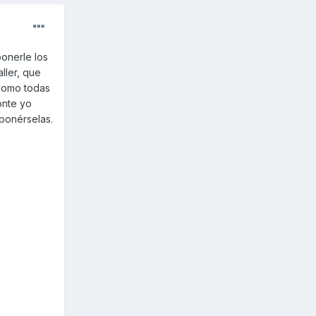
ponerle los
ller, que
 Como todas
onte yo
 ponérselas.