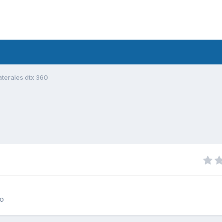
aterales dtx 360
to