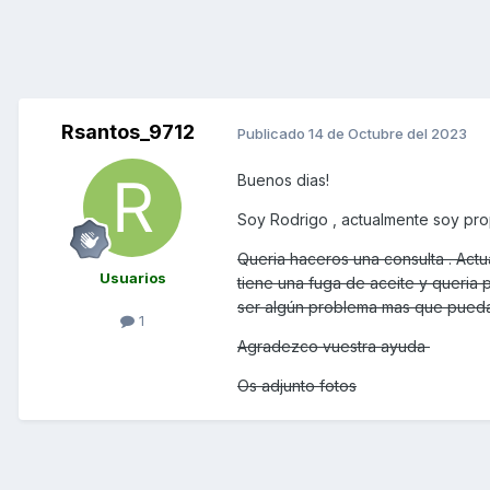
Rsantos_9712
Publicado
14 de Octubre del 2023
Buenos dias!
Soy Rodrigo , actualmente soy pro
Queria haceros una consulta . Actu
Usuarios
tiene una fuga de aceite y queria 
ser algún problema mas que pueda 
1
Agradezco vuestra ayuda
Os adjunto fotos