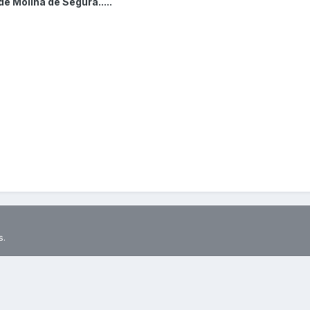
e Molina de Segura.....
s.