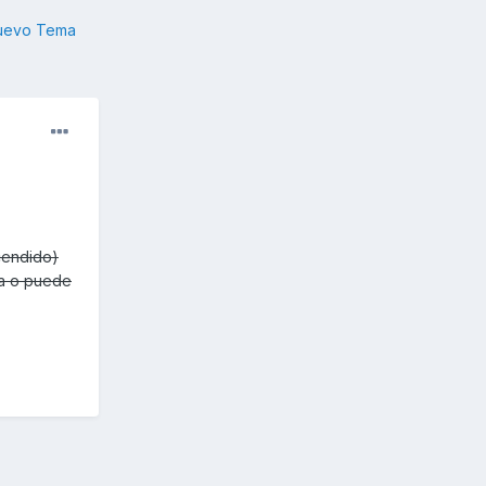
nuevo Tema
cendido)
da o puede