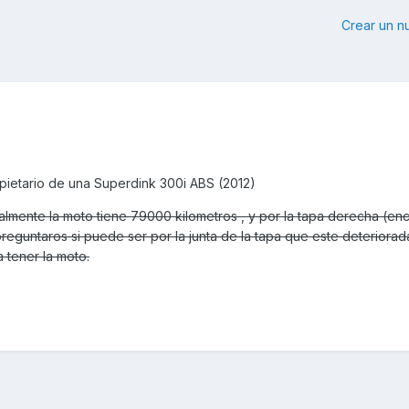
Crear un 
pietario de una Superdink 300i ABS (2012)
almente la moto tiene 79000 kilometros , y por la tapa derecha (en
preguntaros si puede ser por la junta de la tapa que este deteriora
tener la moto.