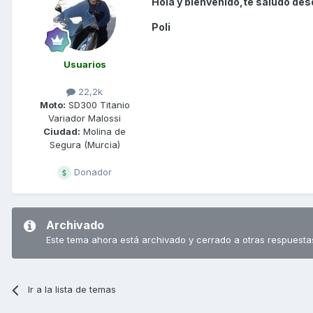
Hola y bienvenido,te saludo desd
Poli
Usuarios
22,2k
Moto:
SD300 Titanio
Variador Malossi
Ciudad:
Molina de
Segura (Murcia)
Donador
Archivado
Este tema ahora está archivado y cerrado a otras respuesta
Ir a la lista de temas