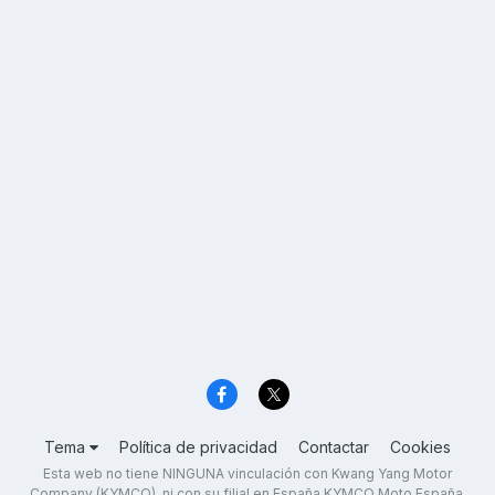
Tema
Política de privacidad
Contactar
Cookies
Esta web no tiene NINGUNA vinculación con Kwang Yang Motor
Company (KYMCO), ni con su filial en España KYMCO Moto España,