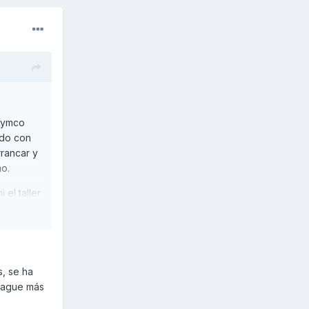
 Kymco
ndo con
rrancar y
mo.
 el taller
o.
, se ha
brague más