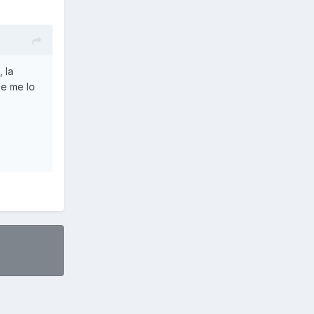
 la
ue me lo