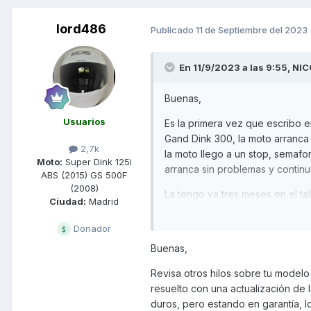
lord486
Publicado
11 de Septiembre del 2023
En 11/9/2023 a las 9:55,
NIC
Buenas,
Usuarios
Es la primera vez que escribo 
Gand Dink 300, la moto arranc
2,7k
la moto llego a un stop, semaforo
Moto:
Super Dink 125i
arranca sin problemas y contin
ABS (2015) GS 500F
(2008)
La tengo ya tres meses en el tal
Ciudad:
Madrid
ni la fabrica dan con el probl
Donador
Os agradeceria si alguno le h
Buenas,
desesperado.
Revisa otros hilos sobre tu model
Gracias.
resuelto con una actualización d
duros, pero estando en garantía, l