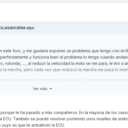
OLASAGUERA
dijo:
en este foro, y me gustaria exponer un problema que tengo con mi
a perfectamente y funciona bien el problema lo tengo cuando anda
, rotonda, ...., al reducir la velocidad la moto se me para, le tiro a a
uo la marcha, pero cada vez que reduzco la marcha me pasa lo mis
lar me he puesto en contacto con la fabrica, y en estos tres meses ni
ema, me suena un poco a cachondeo por parte de los dos, pero buen
Ver más
a pasado o sabe la solucion me pueda echar una mano porque estoy
o porque le ha pasado a más compañeros. En la mayoría de los casos
e la ECU. También se puede resolver poniendo unos muelles de em
o suyo es que te actualicen la ECU.