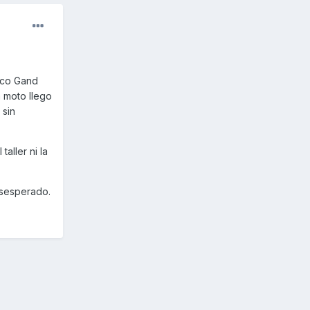
mco Gand
 moto llego
 sin
aller ni la
esesperado.