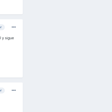
or
U y sigue
or