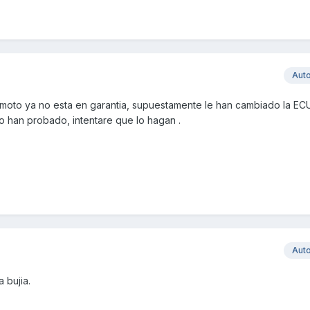
Aut
a moto ya no esta en garantia, supuestamente le han cambiado la EC
o han probado, intentare que lo hagan .
Aut
 bujia.