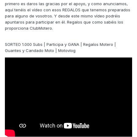
primero es daros las gracias por el apoyo, y como anunciamos,
aquí tenéis el vídeo con esos REGALOS que tenemos preparados
para alguno de vosotros. Y desde este mismo vídeo podréis
apuntaros para participar en él. Regalos que como sabéis los
proporciona ClubMotero.
SORTEO 1.000 Subs | Participa y GANA | Regalos Motero |
Guantes y Candado Moto | Motovlog