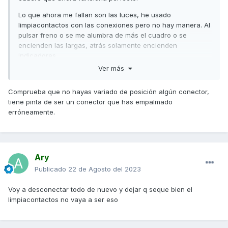
Lo que ahora me fallan son las luces, he usado
limpiacontactos con las conexiones pero no hay manera. Al
pulsar freno o se me alumbra de más el cuadro o se
encienden las largas, atrás solamente encienden
indicadores.
Ver más
Parece que los conectores a los faros andan un poco mal
porque según la posición que tenga el conector izquierdo
Comprueba que no hayas variado de posición algún conector,
funciona el intermitente izquierdo delantero o no.
tiene pinta de ser un conector que has empalmado
He desconectado el cuadro nuevo por si el problema
erróneamente.
viniera de ahí pero continúa el fallo.
Gracias por vuestros consejos.
Ary
Publicado
22 de Agosto del 2023
Voy a desconectar todo de nuevo y dejar q seque bien el
limpiacontactos no vaya a ser eso