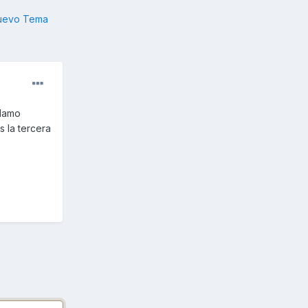
nuevo Tema
llamo
 la tercera
@