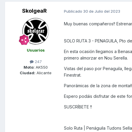
SkolgeaR
Publicado
30 de Julio del 2023
Muy buenas compañeros!! Estrenam
SOLO RUTA 3 - PENAGUILA, Pto d
Usuarios
En esta ocasión llegamos a Benasau
primero almorzar en Nou Serella.
247
Moto:
AK550
Vistas del paso por Penaguila, lle
Ciudad:
Alicante
Finestrat.
Panorámicas de la zona de montañ
Espero podáis disfrutar de este f
SUSCRÍBETE !!
Solo Ruta | Penáguila Tudons Sell