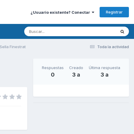
Registrar
¿Usuario existente? Conectar
ella Finestrat
Toda la actividad
Respuestas
Creado
Última respuesta
0
3 a
3 a