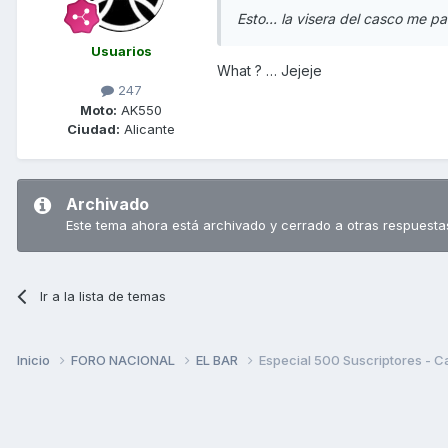
Esto... la visera del casco me p
Usuarios
What ? … Jejeje
247
Moto:
AK550
Ciudad:
Alicante
Archivado
Este tema ahora está archivado y cerrado a otras respuesta
Ir a la lista de temas
Inicio
FORO NACIONAL
EL BAR
Especial 500 Suscriptores - C