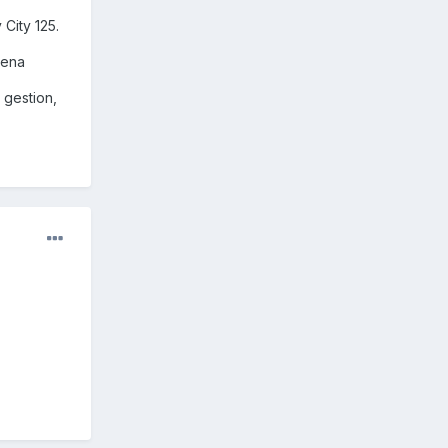
City 125.
dena
 gestion,