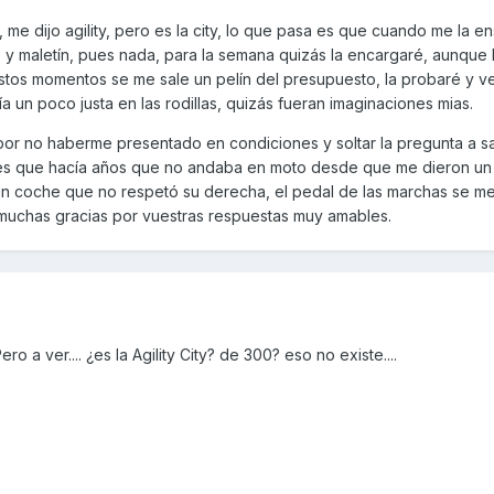
e dijo agility, pero es la city, lo que pasa es que cuando me la en
 y maletín, pues nada, para la semana quizás la encargaré, aunque 
stos momentos se me sale un pelín del presupuesto, la probaré y 
ía un poco justa en las rodillas, quizás fueran imaginaciones mias.
por no haberme presentado en condiciones y soltar la pregunta a s
o, es que hacía años que no andaba en moto desde que me dieron u
n coche que no respetó su derecha, el pedal de las marchas se me
so muchas gracias por vuestras respuestas muy amables.
o a ver.... ¿es la Agility City? de 300? eso no existe....