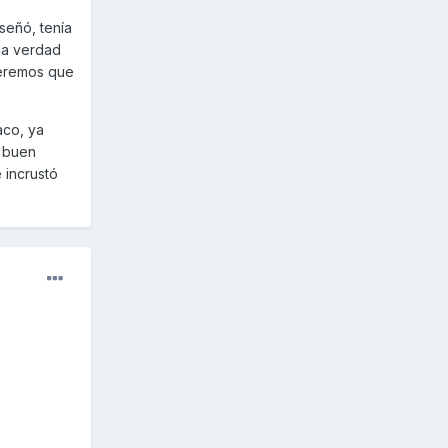
señó, tenía
la verdad
veremos que
aco, ya
n buen
 incrustó