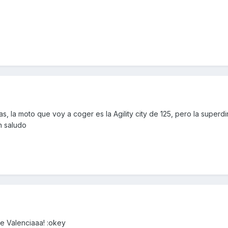
s, la moto que voy a coger es la Agility city de 125, pero la superd
un saludo
e Valenciaaa! :okey