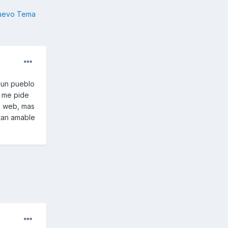
nuevo Tema
n un pueblo
a me pide
a web, mas
 tan amable