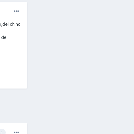
o,del chino
s de
or