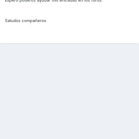
Espero poderos ayudar mis entradas en los foros.
Saludos compañeros