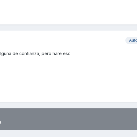
Aut
 alguna de confianza, pero haré eso
s.