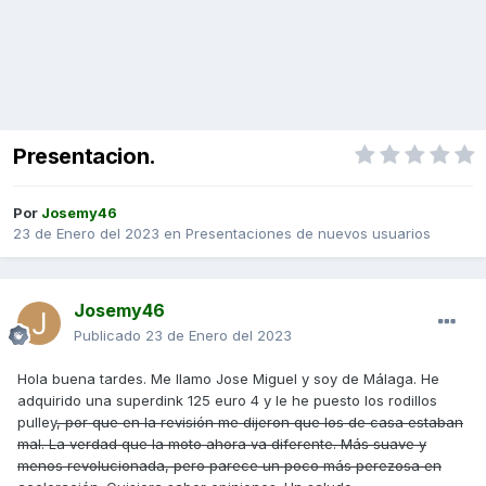
Presentacion.
Por
Josemy46
23 de Enero del 2023
en
Presentaciones de nuevos usuarios
Josemy46
Publicado
23 de Enero del 2023
Hola buena tardes. Me llamo Jose Miguel y soy de Málaga. He
adquirido una superdink 125 euro 4 y le he puesto los rodillos
pulley
, por que en la revisión me dijeron que los de casa estaban
mal. La verdad que la moto ahora va diferente. Más suave y
menos revolucionada, pero parece un poco más perezosa en