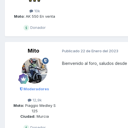
10k
Moto:
AK 550 En venta
Donador
Mito
Publicado
22 de Enero del 2023
Bienvenido al foro, saludos desde
Moderadores
12,9k
Moto:
Piaggio Medley S
125
Ciudad:
Murcia
Donador